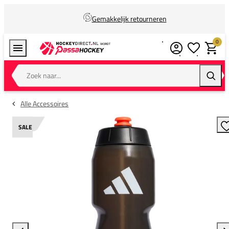
Gemakkelijk retourneren
0
Verlanglijstj
Winkel
Zoek naar...
Zoeke
Alle Accessoires
SALE
T