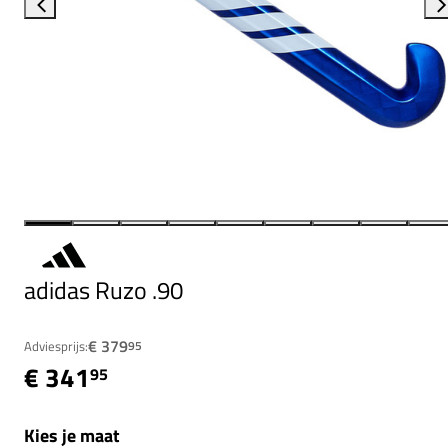
adidas Ruzo .90
€ 379
Adviesprijs:
95
€ 341
95
Kies je maat