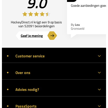
9.0
Goede aanbiedingen goede
HockeyDirect.nl krijgt een 9 op basis
By
Lou
van 52091 beoordelingen
Gronsveld
Geef je mening
Customer service
Over ons
Advies nodig?
PassaSports