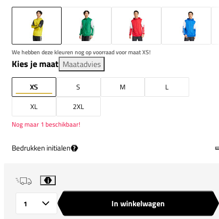
We hebben deze kleuren nog op voorraad voor maat XS!
Kies je maat
Maatadvies
XS
S
M
L
XL
2XL
Nog maar 1 beschikbaar!
Bedrukken initialen
?
i
In winkelwagen
Aantal