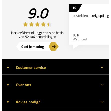
9.0
10
besteld en keurig optijd ge
HockeyDirect.nl krijgt een 9 op basis
By
H
van 52106 beoordelingen
Warmond
Geef je mening
Customer service
Over ons
Advies nodig?