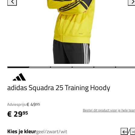
adidas Squadra 25 Training Hoody
€ 49
Adviesprijs:
95
Bestel dit product voor je hele tea
€ 29
95
/
Kies je kleur
geel/zwart/wit