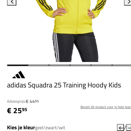
adidas Squadra 25 Training Hoody Kids
€ 44
Adviesprijs:
95
Bestel dit product voor je hele tea
€ 25
95
/
Kies je kleur
geel/zwart/wit