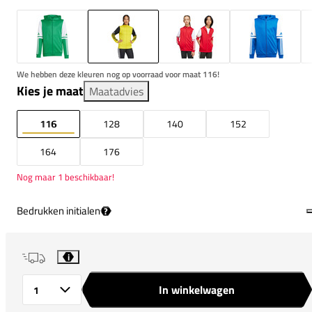
We hebben deze kleuren nog op voorraad voor maat 116!
Kies je maat
Maatadvies
116
128
140
152
164
176
Nog maar 1 beschikbaar!
Bedrukken initialen
?
i
In winkelwagen
Aantal