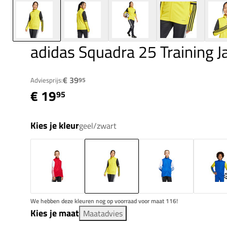
adidas Squadra 25 Training J
€ 39
Adviesprijs:
95
€ 19
95
Kies je kleur
geel/zwart
We hebben deze kleuren nog op voorraad voor maat 116!
Kies je maat
Maatadvies