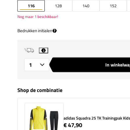
116
128
140
152
Nog maar 1 beschikbaar!
Bedrukken initialen
?
i
In winkelw
Aantal
Shop de combinatie
adidas Squadra 25 TK Trainingpak Kid
€ 47,90