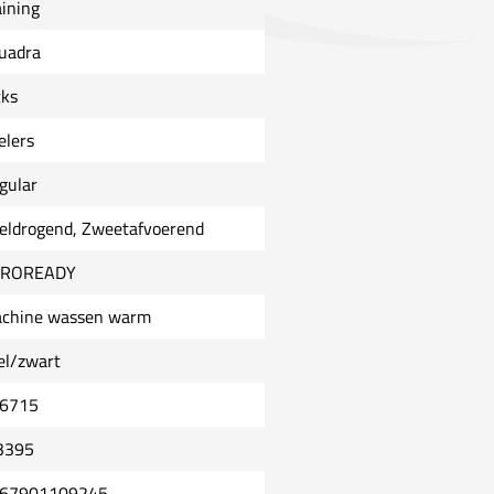
aining
uadra
cks
elers
gular
eldrogend, Zweetafvoerend
EROREADY
chine wassen warm
el/zwart
6715
3395
67901109245