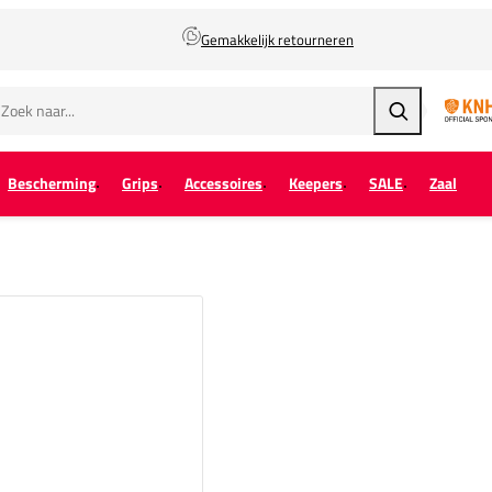
Gemakkelijk retourneren
Zoeken
Bescherming
Grips
Accessoires
Keepers
SALE
Zaal