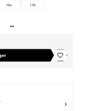
164
176
agen
Toevoegen aan verlanglijstje
s