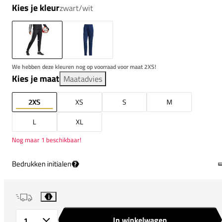
Kies je kleur
zwart/wit
We hebben deze kleuren nog op voorraad voor maat 2XS!
Kies je maat
Maatadvies
2XS
XS
S
M
L
XL
Nog maar 1 beschikbaar!
Bedrukken initialen
?
i
In winkelwagen
Aantal