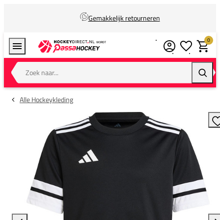
Gemakkelijk retourneren
0
Verlanglijstj
Winkel
Zoek naar...
Zoeke
Alle Hockeykleding
T