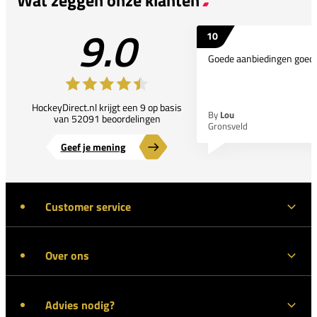
9.0
10
Goede aanbiedingen goede
HockeyDirect.nl krijgt een 9 op basis
By
Lou
van 52091 beoordelingen
Gronsveld
Geef je mening
Customer service
Over ons
Advies nodig?