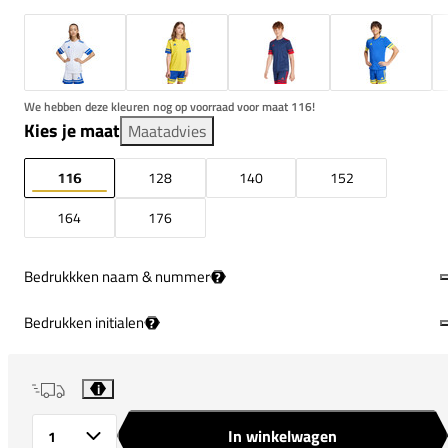
We hebben deze kleuren nog op voorraad voor maat 116!
Kies je maat
Maatadvies
116
128
140
152
164
176
Bedrukkken naam & nummer
?
Bedrukken initialen
?
i
In winkelwagen
Aantal