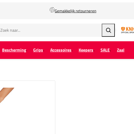
Gemakkelijk retourneren
Zoeken
Bescherming
Grips
Accessoires
Keepers
SALE
Zaal