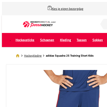
Kies je eigen bezorgdag
Zoek naar...
Hockeysticks
Schoenen
Kleding
Tassen
Sokken
Hockeykleding
adidas Squadra 25 Training Short Kids