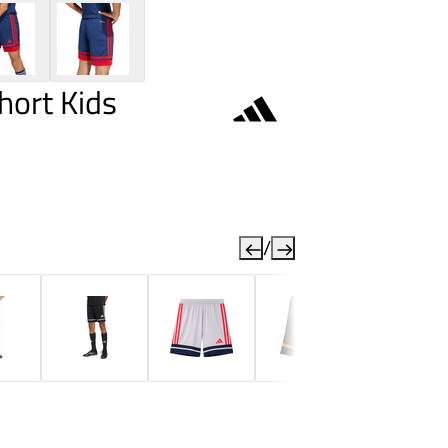
hort Kids
/