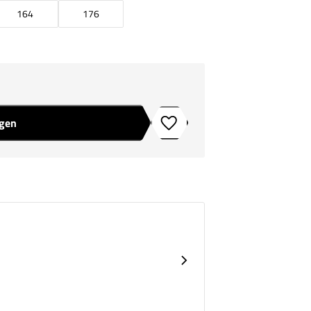
164
176
agen
Toevoegen aan verlanglijstje