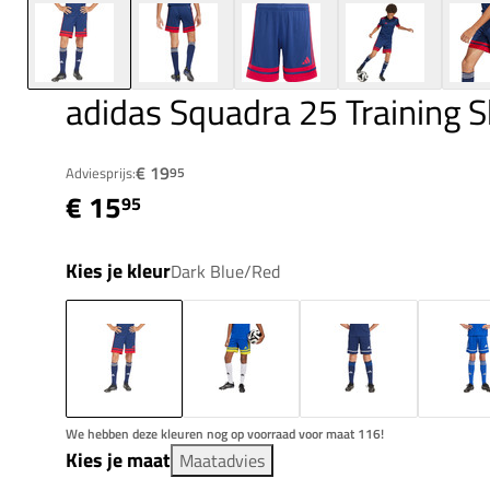
adidas Squadra 25 Training S
€ 19
Adviesprijs:
95
€ 15
95
Kies je kleur
Dark Blue/Red
We hebben deze kleuren nog op voorraad voor maat 116!
Kies je maat
Maatadvies