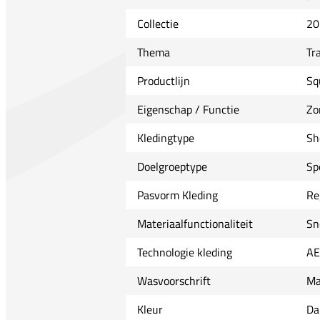
Collectie
20
Thema
Tr
Productlijn
Sq
Eigenschap / Functie
Zo
Kledingtype
Sh
Doelgroeptype
Sp
Pasvorm Kleding
Re
Materiaalfunctionaliteit
Sn
Technologie kleding
A
Wasvoorschrift
Ma
Kleur
Da