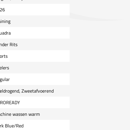
26
aining
uadra
nder Rits
orts
elers
gular
eldrogend, Zweetafvoerend
EROREADY
chine wassen warm
rk Blue/Red