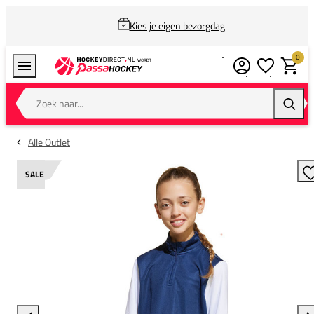
Kies je eigen bezorgdag
0
Verlanglijstj
Winkel
Zoek naar...
Zoeke
Alle Outlet
SALE
T