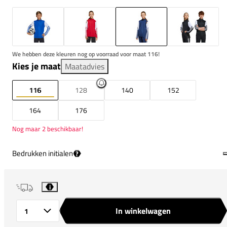
We hebben deze kleuren nog op voorraad voor maat 116!
Kies je maat
Maatadvies
116
128
140
152
164
176
Nog maar 2 beschikbaar!
Bedrukken initialen
?
i
In winkelwagen
Aantal