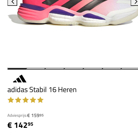
adidas Stabil 16 Heren
€ 159
Adviesprijs:
95
€ 142
95