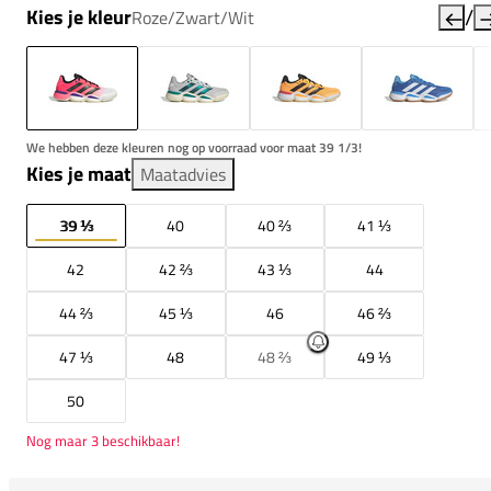
/
Kies je kleur
Roze/Zwart/Wit
We hebben deze kleuren nog op voorraad voor maat 39 1/3!
Kies je maat
Maatadvies
39 ⅓
40
40 ⅔
41 ⅓
42
42 ⅔
43 ⅓
44
44 ⅔
45 ⅓
46
46 ⅔
47 ⅓
48
48 ⅔
49 ⅓
50
Nog maar 3 beschikbaar!