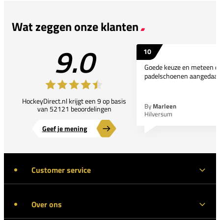
Wat zeggen onze klanten
9.0
10
Goede keuze en meteen d
padelschoenen aangedaan
HockeyDirect.nl krijgt een 9 op basis
By
Marleen
van 52121 beoordelingen
Hilversum
Geef je mening
Customer service
Over ons