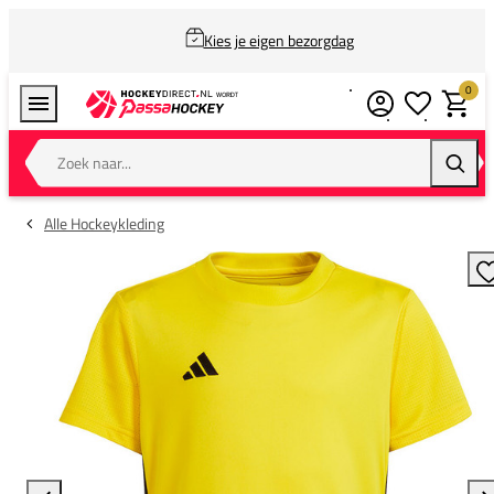
Kies je eigen bezorgdag
0
Verlanglijstj
Winkel
Zoek naar...
Zoeke
Alle Hockeykleding
T