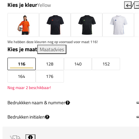
/
Kies je kleur
Yellow
We hebben deze kleuren nog op voorraad voor maat 116!
Kies je maat
Maatadvies
116
128
140
152
164
176
Nog maar 2 beschikbaar!
Bedrukkken naam & nummer
?
Bedrukken initialen
?
i