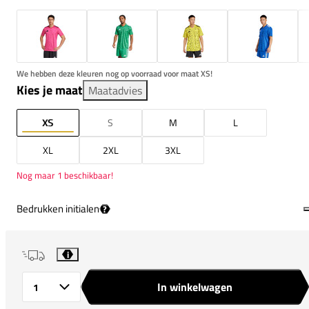
We hebben deze kleuren nog op voorraad voor maat XS!
Kies je maat
Maatadvies
XS
S
M
L
XL
2XL
3XL
Nog maar 1 beschikbaar!
Bedrukken initialen
?
i
In winkelwagen
Aantal