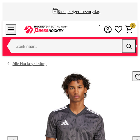
Kies je eigen bezorgdag
0
Verlanglijstj
Winkel
Zoek naar...
Zoeke
Alle Hockeykleding
T