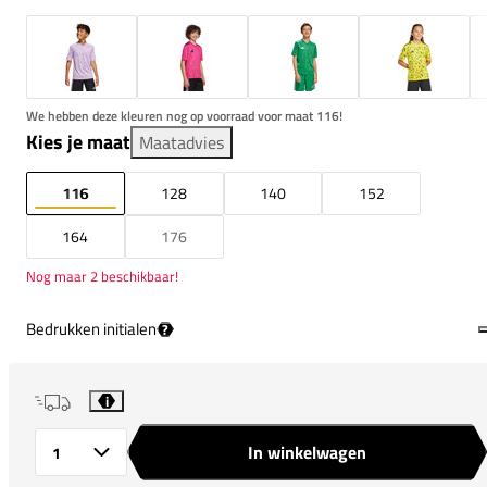
We hebben deze kleuren nog op voorraad voor maat 116!
Kies je maat
Maatadvies
116
128
140
152
164
176
Nog maar 2 beschikbaar!
Bedrukken initialen
?
i
In winkelwagen
Aantal