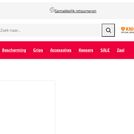
Gemakkelijk retourneren
Zoeken
Bescherming
Grips
Accessoires
Keepers
SALE
Zaal