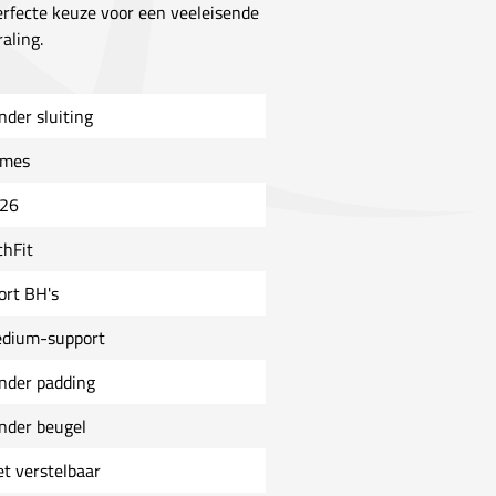
erfecte keuze voor een veeleisende
aling.
nder sluiting
mes
26
chFit
ort BH's
dium-support
nder padding
nder beugel
et verstelbaar