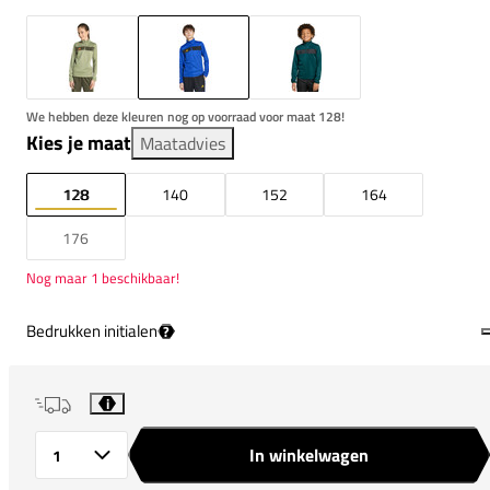
We hebben deze kleuren nog op voorraad voor maat 128!
Kies je maat
Maatadvies
128
140
152
164
176
Nog maar 1 beschikbaar!
Bedrukken initialen
?
i
In winkelwagen
Aantal