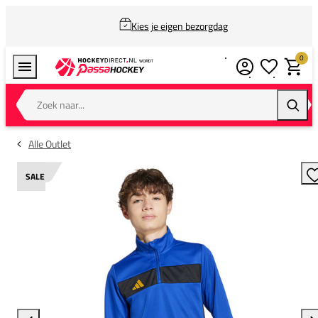
Kies je eigen bezorgdag
0
Verlanglijstj
Winkel
Zoek naar...
Zoeke
Alle Outlet
SALE
T