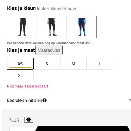
Kies je kleur
Donkerblauw/Blauw
We hebben deze kleuren nog op voorraad voor maat XS!
Kies je maat
Maatadvies
XS
S
M
L
XL
Nog maar 1 beschikbaar!
Bedrukken initialen
?
i