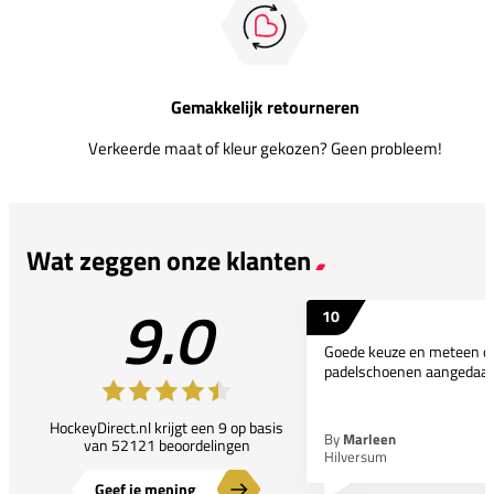
Gemakkelijk retourneren
Verkeerde maat of kleur gekozen? Geen probleem!
Wat zeggen onze klanten
9.0
10
Goede keuze en meteen d
padelschoenen aangedaan
HockeyDirect.nl krijgt een 9 op basis
By
Marleen
van 52121 beoordelingen
Hilversum
Geef je mening