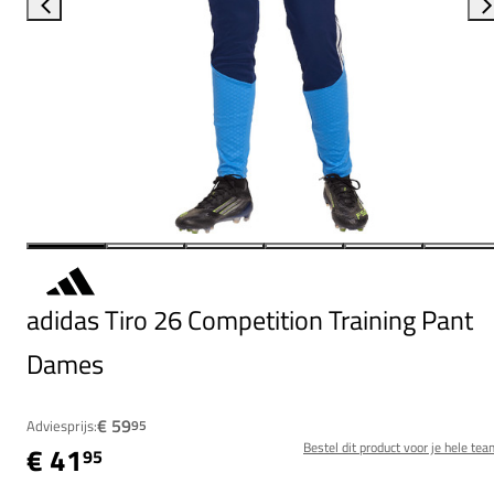
adidas Tiro 26 Competition Training Pant
Dames
€ 59
Adviesprijs:
95
Bestel dit product voor je hele tea
€ 41
95