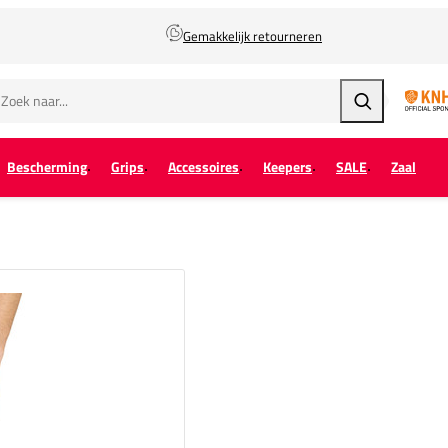
Gemakkelijk retourneren
Zoeken
Bescherming
Grips
Accessoires
Keepers
SALE
Zaal