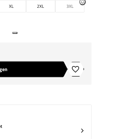
XL
2XL
3XL
agen
Toevoegen aan verlanglijstje
et