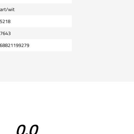
art/wit
5218
7643
68821199279
0,0