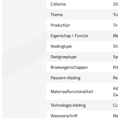
Collectie
20
Thema
Tr
Productlijn
Ti
Eigenschap / Functie
Me
Kledingtype
Sh
Doelgroeptype
Sp
Broekeigenschappen
Ri
Pasvorm Kleding
Re
Ad
Materiaalfunctionaliteit
Zw
Technologie kleding
CL
Wasvoorschrift
Ma