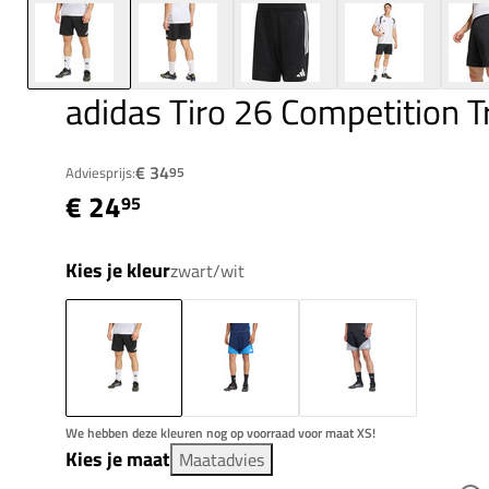
adidas Tiro 26 Competition T
€ 34
Adviesprijs:
95
€ 24
95
Kies je kleur
zwart/wit
We hebben deze kleuren nog op voorraad voor maat XS!
Kies je maat
Maatadvies