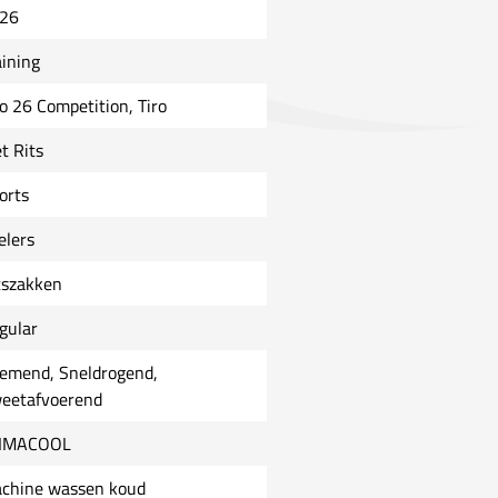
26
aining
ro 26 Competition, Tiro
t Rits
orts
elers
tszakken
gular
emend, Sneldrogend,
eetafvoerend
IMACOOL
chine wassen koud