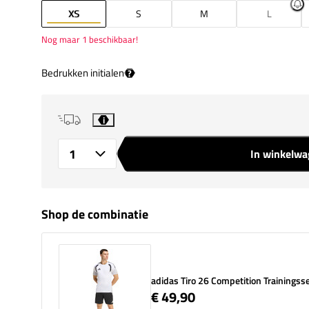
XS
S
M
L
Nog maar 1 beschikbaar!
Bedrukken initialen
?
i
In winkelw
Aantal
Shop de combinatie
adidas Tiro 26 Competition Trainingss
€ 49,90