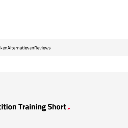
ken
Alternatieven
Reviews
ition Training Short