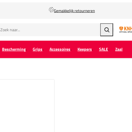
Gemakkelijk retourneren
Zoeken
Bescherming
Grips
Accessoires
Keepers
SALE
Zaal