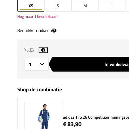
XS
S
M
L
Nog maar 1 beschikbaar!
Bedrukken initialen
?
i
In winkelw
Aantal
Shop de combinatie
adidas Tiro 26 Competition Trainingsp
€ 83,90