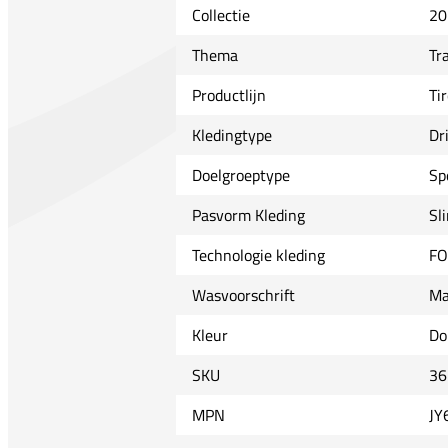
Collectie
20
Thema
Tr
Productlijn
Ti
Kledingtype
Dri
Doelgroeptype
Sp
Pasvorm Kleding
Sl
Technologie kleding
FO
Wasvoorschrift
Ma
Kleur
Do
SKU
36
MPN
JY