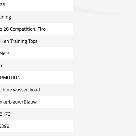
26
aining
ro 26 Competition, Tiro
ll en Training Tops
elers
im
RMOTION
chine wassen koud
nkerblauw/Blauw
5173
6398