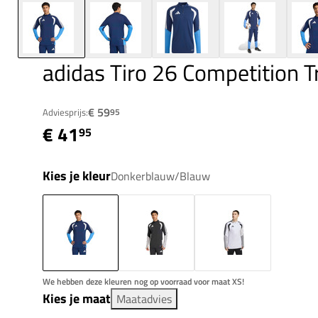
adidas Tiro 26 Competition T
€ 59
Adviesprijs:
95
€ 41
95
Kies je kleur
Donkerblauw/Blauw
We hebben deze kleuren nog op voorraad voor maat XS!
Kies je maat
Maatadvies