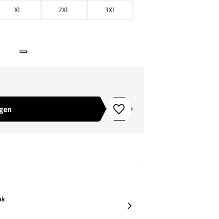
XL
2XL
3XL
agen
Toevoegen aan verlanglijstje
ak