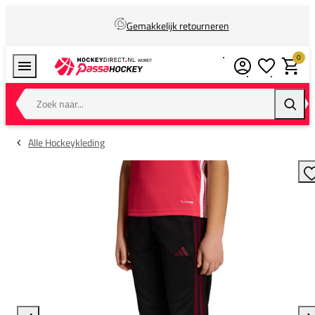
Gemakkelijk retourneren
0
Verlanglijstj
Winkel
Zoek naar...
Zoeke
Alle Hockeykleding
T