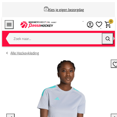
Kies je eigen bezorgdag
0
Verlanglijstj
Winkel
Zoek naar...
Zoeke
Alle Hockeykleding
T