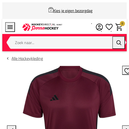
Kies je eigen bezorgdag
0
Verlanglijstj
Winkel
Zoek naar...
Zoeke
Alle Hockeykleding
T