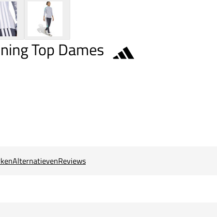
aining Top Dames
ken
Alternatieven
Reviews