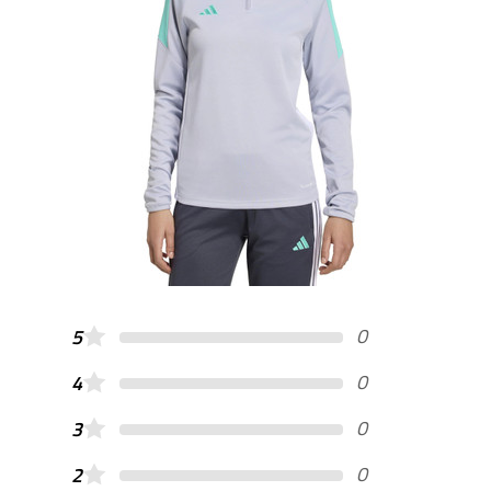
0
5
0
4
0
3
0
2