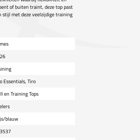
ent of buiten traint, deze top past
stijl met deze veelzijdige training
mes
26
aining
o Essentials, Tiro
ll en Training Tops
elers
ijs/blauw
3537