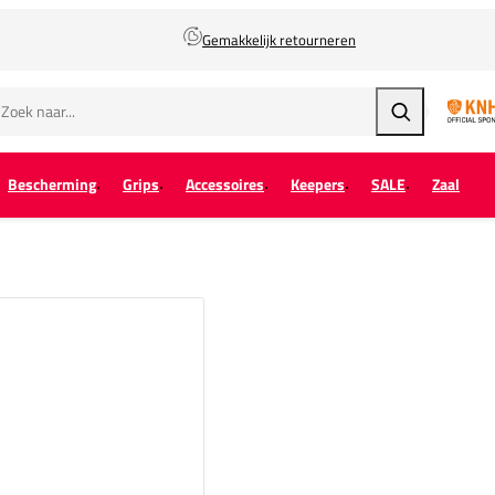
Gemakkelijk retourneren
Zoeken
Bescherming
Grips
Accessoires
Keepers
SALE
Zaal