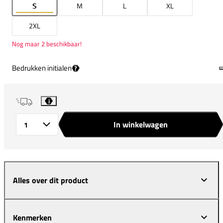
S
M
L
XL
2XL
Nog maar 2 beschikbaar!
Bedrukken initialen
?
i
In winkelwagen
Aantal
Alles over dit product
Kenmerken