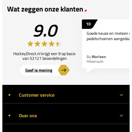
Wat zeggen onze klanten
9.0
10
Goede keuze en meteen d
padelschoenen aangedaan
HockeyDirect.nl krijgt een 9 op basis
By
Marleen
van 52121 beoordelingen
Hilversum
Geef je mening
Customer service
Over ons