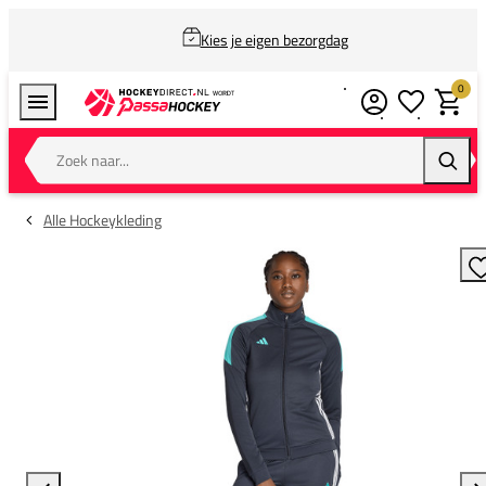
Kies je eigen bezorgdag
0
Verlanglijstj
Winkel
Zoek naar...
Zoeke
Alle Hockeykleding
T