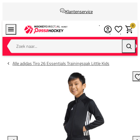
Klantenservice
0
Verlanglijstj
Winkel
Zoek naar...
Zoeke
Alle adidas Tiro 26 Essentials Trainingspak Little Kids
T