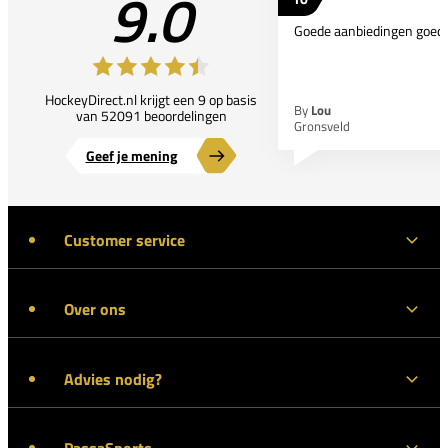
9.0
Goede aanbiedingen goede
HockeyDirect.nl krijgt een 9 op basis
By
Lou
van 52091 beoordelingen
Gronsveld
Geef je mening
Customer service
Over ons
Advies nodig?