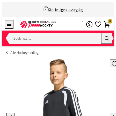
Kies je eigen bezorgdag
0
Verlanglijstj
Winkel
Zoek naar...
Zoeke
Alle Hockeykleding
T