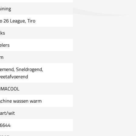
aining
ro 26 League, Tiro
cks
elers
im
emend, Sneldrogend,
eetafvoerend
IMACOOL
chine wassen warm
art/wit
6644