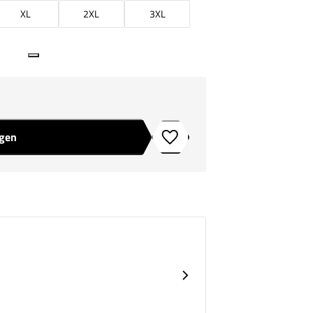
XL
2XL
3XL
agen
Toevoegen aan verlanglijstje