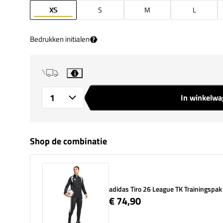
XS
S
M
L
Bedrukken initialen
?
i
In winkelw
Aantal
Shop de combinatie
adidas Tiro 26 League TK Trainingspak
€ 74,90