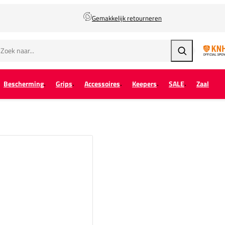
Gemakkelijk retourneren
Zoeken
Bescherming
Grips
Accessoires
Keepers
SALE
Zaal