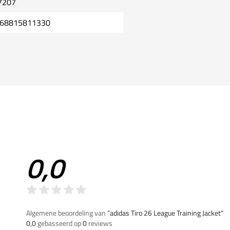
7207
68815811330
0,0
Algemene beoordeling van
”adidas Tiro 26 League Training Jacket“
0,0
gebasseerd op
0
reviews