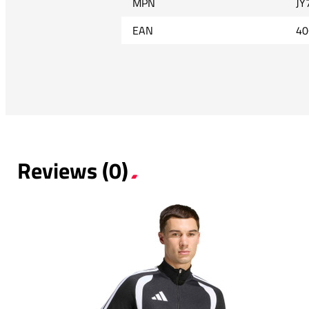
MPN
JY
EAN
40
Reviews (0)