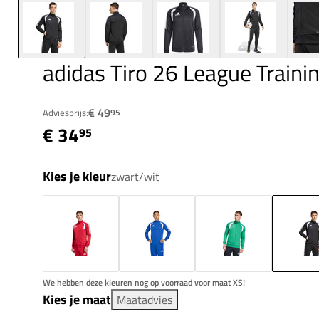
adidas Tiro 26 League Trainin
€ 49
Adviesprijs:
95
€ 34
95
Kies je kleur
zwart/wit
We hebben deze kleuren nog op voorraad voor maat XS!
Kies je maat
Maatadvies