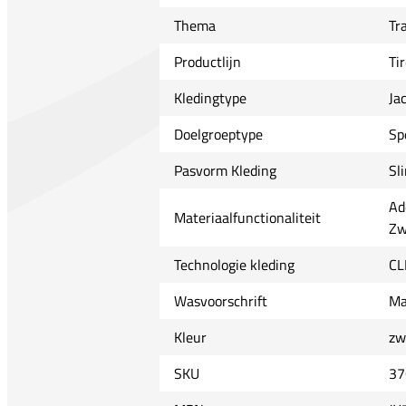
Thema
Tr
Productlijn
Ti
Kledingtype
Ja
Doelgroeptype
Sp
Pasvorm Kleding
Sl
Ad
Materiaalfunctionaliteit
Zw
Technologie kleding
CL
Wasvoorschrift
Ma
Kleur
zw
SKU
37