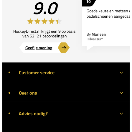
9.0
10
Goede keuze en meteen d
padelschoenen aangedaan
HockeyDirect.nl krijgt een 9 op basis
By
Marleen
van 52121 beoordelingen
Hilversum
Geef je mening
Customer service
Over ons
Advies nodig?