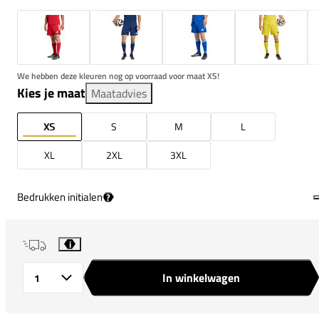
We hebben deze kleuren nog op voorraad voor maat XS!
Kies je maat
Maatadvies
XS
S
M
L
XL
2XL
3XL
Bedrukken initialen
?
i
In winkelwagen
Aantal