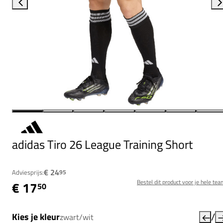
adidas Tiro 26 League Training Short
€ 24
Adviesprijs:
95
Bestel dit product voor je hele tea
€ 17
50
/
Kies je kleur
zwart/wit