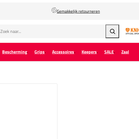
Gemakkelijk retourneren
Zoeken
Bescherming
Grips
Accessoires
Keepers
SALE
Zaal