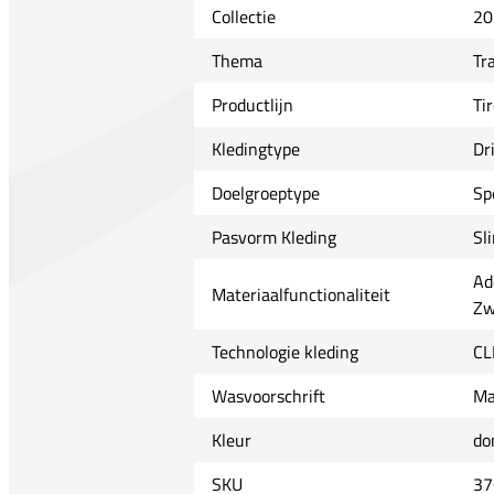
Collectie
20
Thema
Tr
Productlijn
Ti
Kledingtype
Dri
Doelgroeptype
Sp
Pasvorm Kleding
Sl
Ad
Materiaalfunctionaliteit
Zw
Technologie kleding
CL
Wasvoorschrift
Ma
Kleur
do
SKU
37