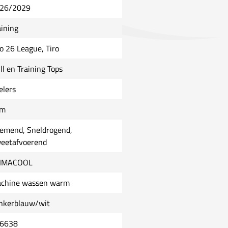
26/2029
aining
ro 26 League, Tiro
ll en Training Tops
elers
im
emend, Sneldrogend,
eetafvoerend
IMACOOL
chine wassen warm
nkerblauw/wit
6638