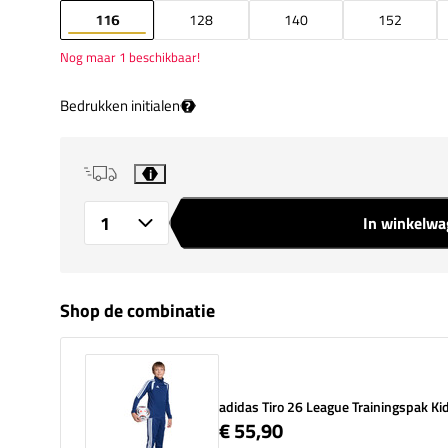
116
128
140
152
Nog maar 1 beschikbaar!
Bedrukken initialen
?
i
In winkelw
Aantal
Shop de combinatie
adidas Tiro 26 League Trainingspak Ki
€ 55,90