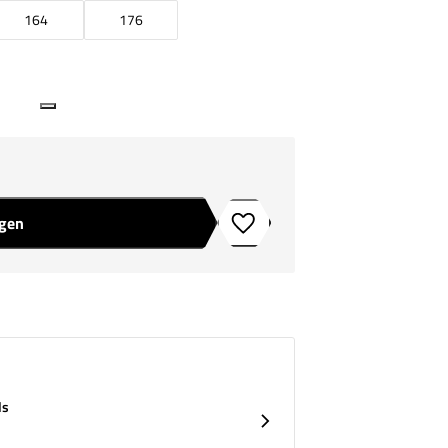
164
176
agen
Toevoegen aan verlanglijstje
ds