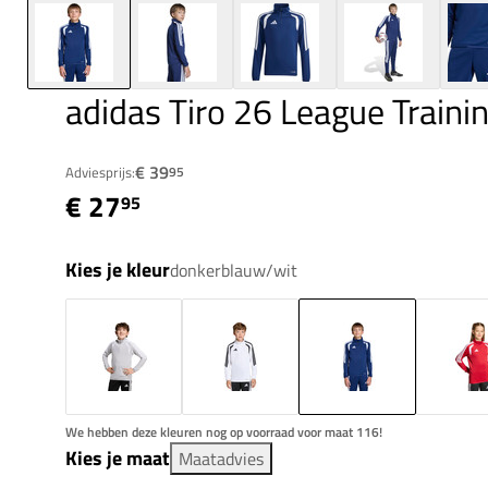
adidas Tiro 26 League Traini
€ 39
Adviesprijs:
95
€ 27
95
Kies je kleur
donkerblauw/wit
We hebben deze kleuren nog op voorraad voor maat 116!
Kies je maat
Maatadvies