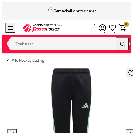
Gemakkelijk retourneren
0
Verlanglijstj
Winkel
Zoek naar...
Zoeke
Alle Hockeykleding
T