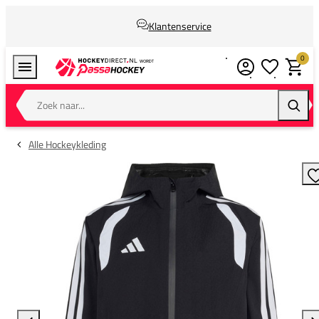
Klantenservice
0
Verlanglijstj
Winkel
Zoek naar...
Zoeke
Alle Hockeykleding
T