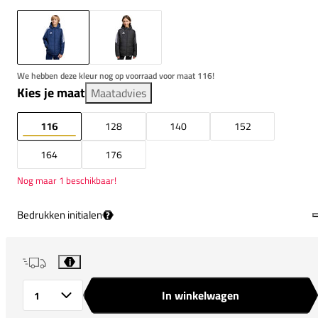
We hebben deze kleur nog op voorraad voor maat 116!
Kies je maat
Maatadvies
116
128
140
152
164
176
Nog maar 1 beschikbaar!
Bedrukken initialen
?
i
In winkelwagen
Aantal