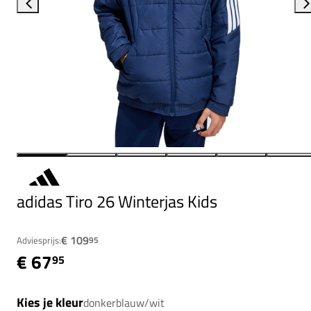
adidas Tiro 26 Winterjas Kids
€ 109
Adviesprijs:
95
€ 67
95
Kies je kleur
donkerblauw/wit