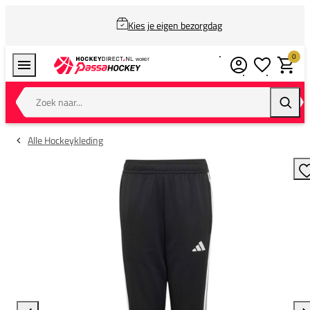
Kies je eigen bezorgdag
0
Verlanglijstj
Winkel
Zoek naar...
Zoeke
Alle Hockeykleding
T