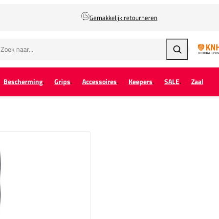
Gemakkelijk retourneren
Zoeken
Bescherming
Grips
Accessoires
Keepers
SALE
Zaal