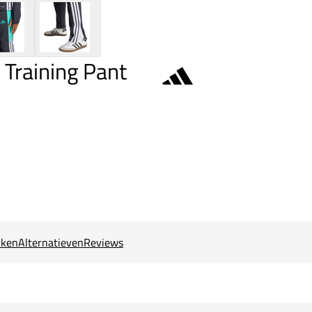
 Training Pant
ken
Alternatieven
Reviews