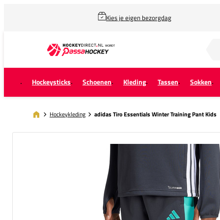
Kies je eigen bezorgdag
Zoek naar...
Hockeysticks
Schoenen
Kleding
Tassen
Sokken
Hockeykleding
adidas Tiro Essentials Winter Training Pant Kids