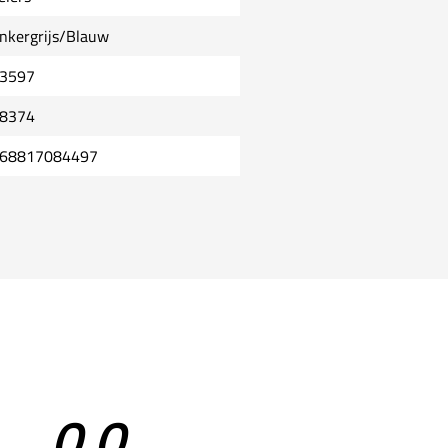
nkergrijs/Blauw
3597
8374
68817084497
0,0