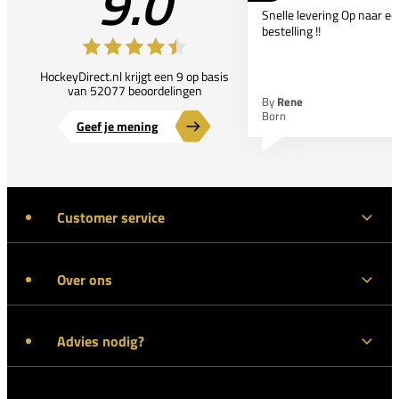
9.0
Snelle levering Op naar e
bestelling !!
HockeyDirect.nl krijgt een 9 op basis
van 52077 beoordelingen
By
Rene
Born
Geef je mening
Customer service
Over ons
Advies nodig?