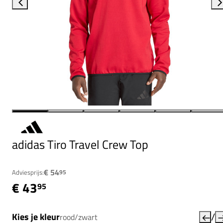
adidas Tiro Travel Crew Top
€ 54
Adviesprijs:
95
€ 43
95
/
Kies je kleur
rood/zwart