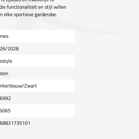
 functionaliteit en stijl willen
 elke sportieve garderobe.
mes
26/2028
estyle
sten
nkerblauw/Zwart
6992
6065
68821735101