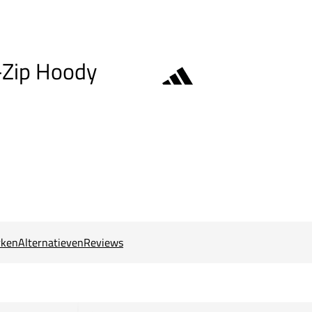
l-Zip Hoody
ken
Alternatieven
Reviews