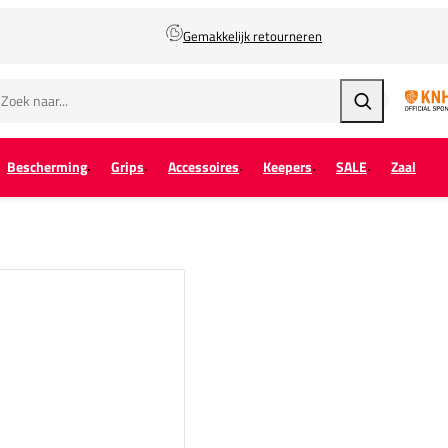
Gemakkelijk retourneren
Zoeken
Bescherming
Grips
Accessoires
Keepers
SALE
Zaal