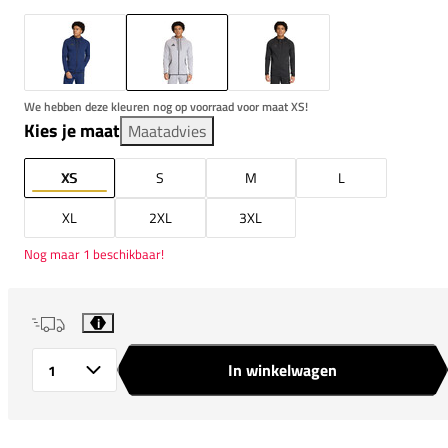
We hebben deze kleuren nog op voorraad voor maat XS!
Kies je maat
Maatadvies
XS
S
M
L
XL
2XL
3XL
Nog maar 1 beschikbaar!
i
In winkelwagen
Aantal