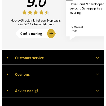
9.0
Hoka Bondi 9 hardloopsc
gekocht. Scherpe prijs en 
levering!
HockeyDirect.nl krijgt een 9 op basis
van 52117 beoordelingen
By
Marcel
Breda
Geef je mening
Customer service
Over ons
Advies nodig?