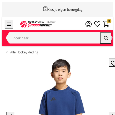
Kies je eigen bezorgdag
0
Verlanglijstj
Winkel
Zoek naar...
Zoeke
Alle Hockeykleding
T