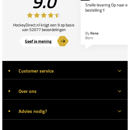
9.0
Snelle levering Op naar e
bestelling !!
HockeyDirect.nl krijgt een 9 op basis
van 52077 beoordelingen
By
Rene
Born
Geef je mening
Customer service
Over ons
Advies nodig?