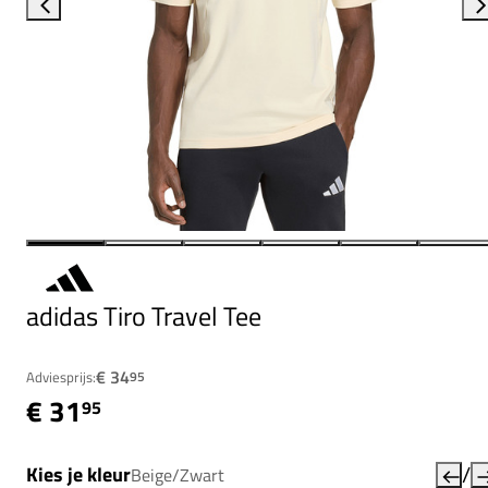
adidas Tiro Travel Tee
€ 34
Adviesprijs:
95
€ 31
95
/
Kies je kleur
Beige/Zwart