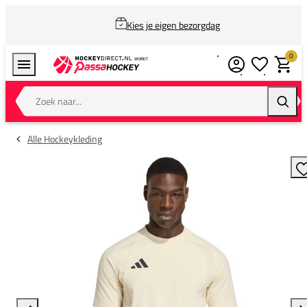
Kies je eigen bezorgdag
0
Verlanglijstj
Winkel
Zoek naar...
Zoeke
Alle Hockeykleding
T