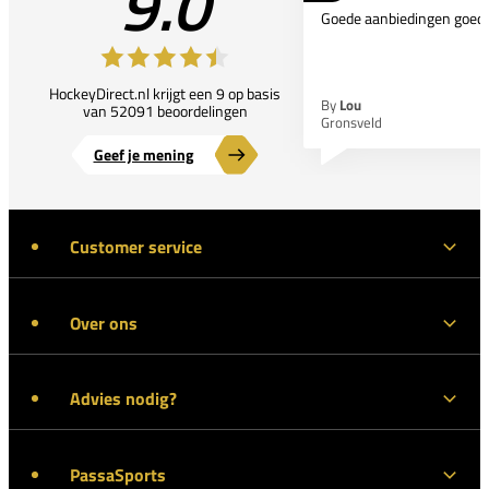
9.0
Goede aanbiedingen goede
HockeyDirect.nl krijgt een 9 op basis
By
Lou
van 52091 beoordelingen
Gronsveld
Geef je mening
Customer service
Over ons
Advies nodig?
PassaSports