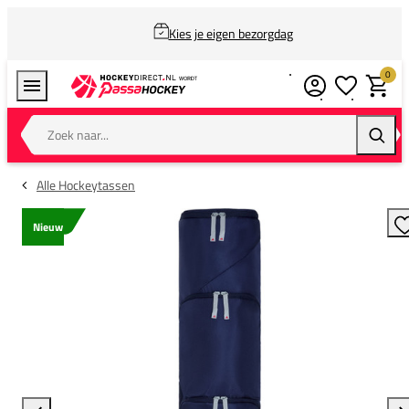
Kies je eigen bezorgdag
0
Verlanglijstj
Winkel
Zoek naar...
Zoeke
Alle Hockeytassen
Nieuw
T