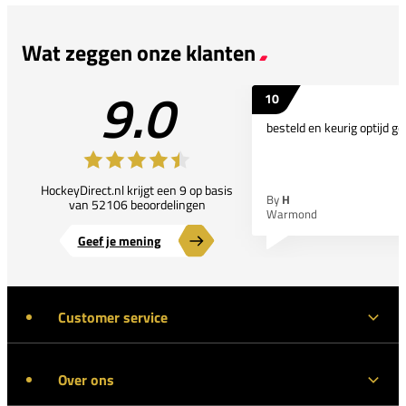
Wat zeggen onze klanten
9.0
10
besteld en keurig optijd ge
HockeyDirect.nl krijgt een 9 op basis
By
H
van 52106 beoordelingen
Warmond
Geef je mening
Customer service
Over ons