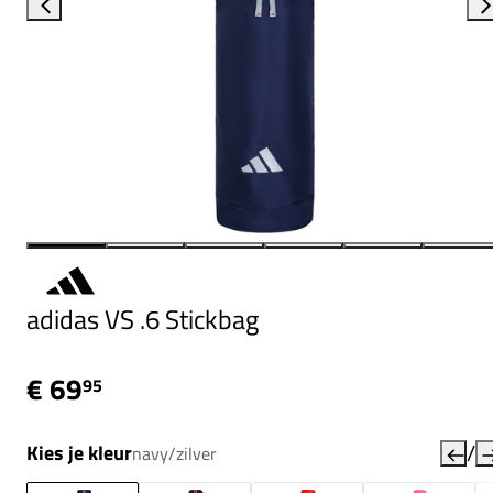
adidas VS .6 Stickbag
€ 69
95
/
Kies je kleur
navy/zilver