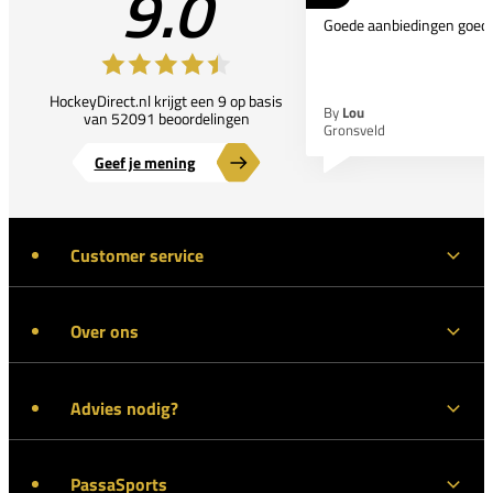
9.0
Goede aanbiedingen goede
HockeyDirect.nl krijgt een 9 op basis
By
Lou
van 52091 beoordelingen
Gronsveld
Geef je mening
Customer service
Over ons
Advies nodig?
PassaSports