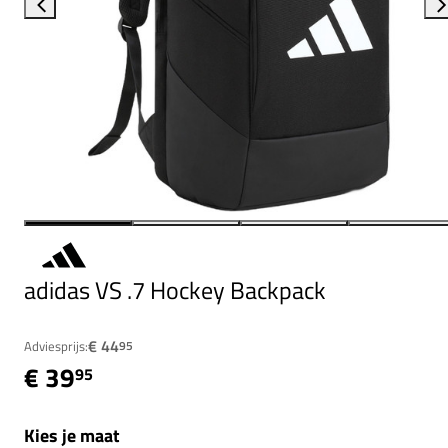
adidas VS .7 Hockey Backpack
€ 44
Adviesprijs:
95
€ 39
95
Kies je maat