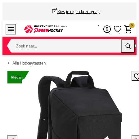
Kies je eigen bezorgdag
0
Verlanglijstj
Winkel
Zoek naar...
Zoeke
Alle Hockeytassen
Nieuw
T