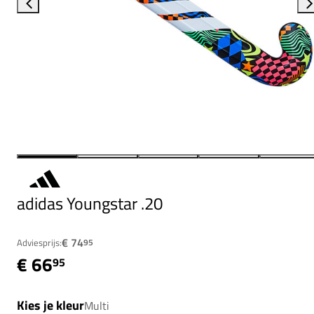
adidas Youngstar .20
€ 74
Adviesprijs:
95
€ 66
95
Kies je kleur
Multi