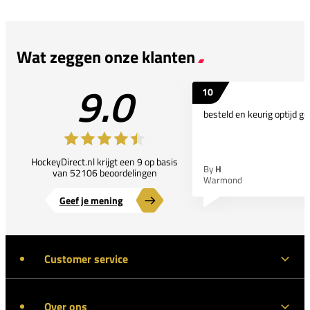
Wat zeggen onze klanten
9.0
10
besteld en keurig optijd ge
HockeyDirect.nl krijgt een 9 op basis
By
H
van 52106 beoordelingen
Warmond
Geef je mening
Customer service
Over ons