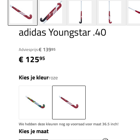
adidas Youngstar .40
€ 139
Adviesprijs:
95
€ 125
95
Kies je kleur
roze
We hebben deze kleuren nog op voorraad voor maat 36.5 inch!
Kies je maat