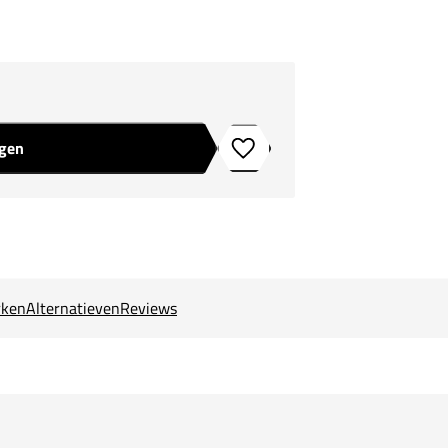
agen
Toevoegen aan verlanglijstje
ken
Alternatieven
Reviews