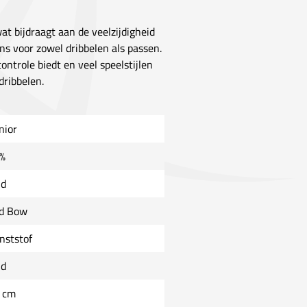
t bijdraagt aan de veelzijdigheid
s voor zowel dribbelen als passen.
ntrole biedt en veel speelstijlen
dribbelen.
nior
%
ld
d Bow
nststof
ld
 cm