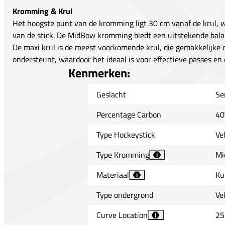
Kromming & Krul
Het hoogste punt van de kromming ligt 30 cm vanaf de krul, wa
van de stick. De MidBow kromming biedt een uitstekende balan
De maxi krul is de meest voorkomende krul, die gemakkelijke co
ondersteunt, waardoor het ideaal is voor effectieve passes en 
Kenmerken:
Geslacht
Se
Percentage Carbon
40
Type Hockeystick
Ve
Type Kromming
Mi
i
Materiaal
Ku
i
Type ondergrond
Ve
Curve Location
25
i