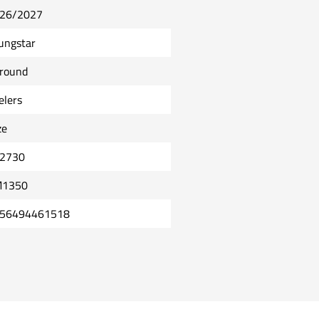
26/2027
ungstar
lround
elers
ze
2730
1350
56494461518