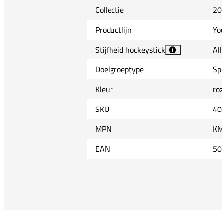
Collectie
20
Productlijn
Yo
Stijfheid hockeystick
Al
i
Doelgroeptype
Sp
Kleur
ro
SKU
40
MPN
KM
EAN
50