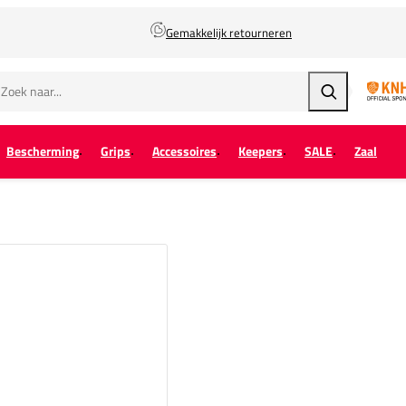
Gemakkelijk retourneren
Zoeken
Bescherming
Grips
Accessoires
Keepers
SALE
Zaal