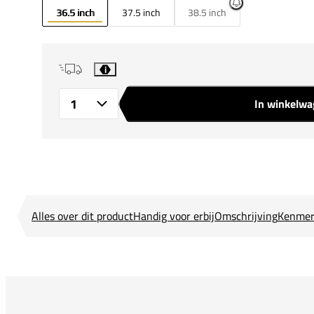
36.5 inch
37.5 inch
38.5 inch
i
In winkelw
Aantal
Alles over dit product
Handig voor erbij
Omschrijving
Kenmer