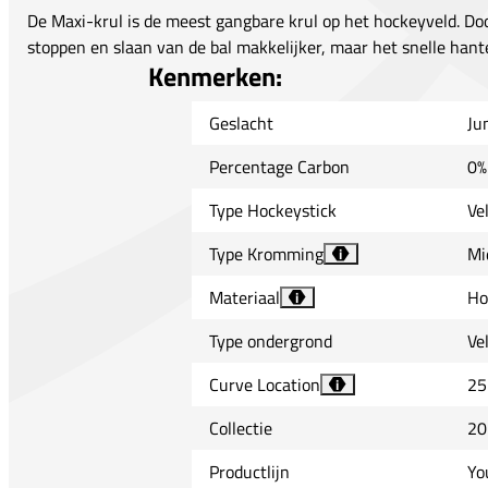
De Maxi-krul is de meest gangbare krul op het hockeyveld. Do
stoppen en slaan van de bal makkelijker, maar het snelle hante
Kenmerken:
Geslacht
Ju
Percentage Carbon
0%
Type Hockeystick
Ve
Type Kromming
Mi
i
Materiaal
Ho
i
Type ondergrond
Ve
Curve Location
25
i
Collectie
20
Productlijn
Yo