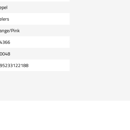
epel
elers
ange/Pink
4366
0048
95233122188