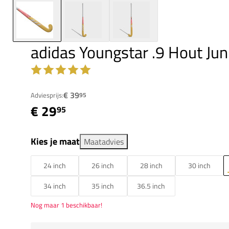
adidas Youngstar .9 Hout Jun
€ 39
Adviesprijs:
95
€ 29
95
Kies je maat
Maatadvies
24 inch
26 inch
28 inch
30 inch
34 inch
35 inch
36.5 inch
Nog maar 1 beschikbaar!