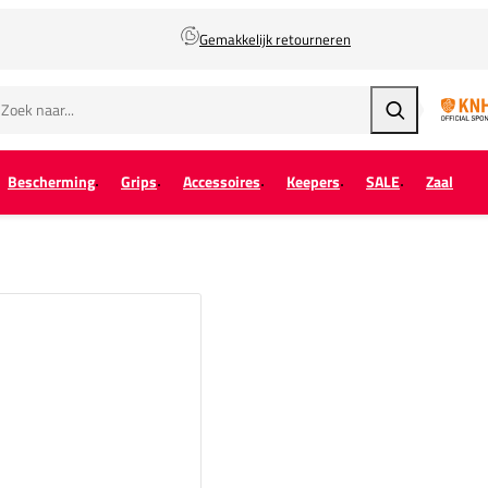
Gemakkelijk retourneren
Zoeken
Bescherming
Grips
Accessoires
Keepers
SALE
Zaal