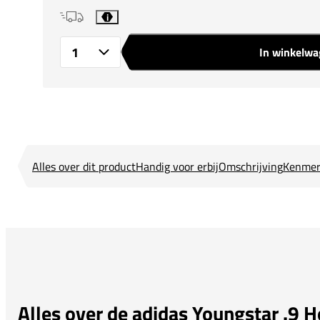
i
In winkelw
Aantal
Alles over dit product
Handig voor erbij
Omschrijving
Kenmer
Alles over de adidas Youngstar .9 H