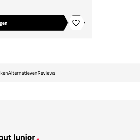
agen
Toevoegen aan verlanglijstje
ken
Alternatieven
Reviews
out Junior