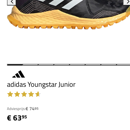
adidas Youngstar Junior
€ 74
Adviesprijs:
95
€ 63
95