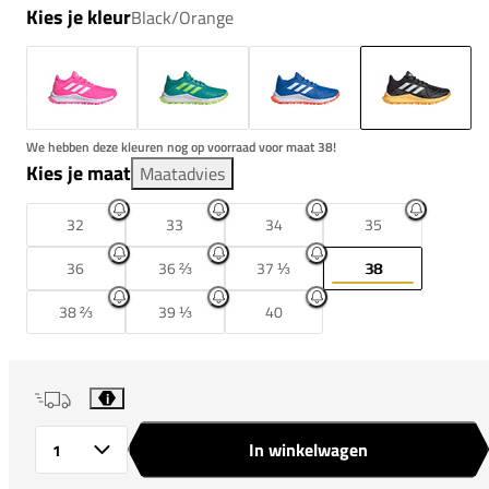
Kies je kleur
Black/Orange
We hebben deze kleuren nog op voorraad voor maat 38!
Kies je maat
Maatadvies
32
33
34
35
36
36 ⅔
37 ⅓
38
38 ⅔
39 ⅓
40
i
In winkelwagen
Aantal