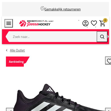
Gemakkelijk retourneren
0
Verlanglijstj
Winkel
Zoek naar...
Zoeke
Alle Outlet
Aanbieding
T