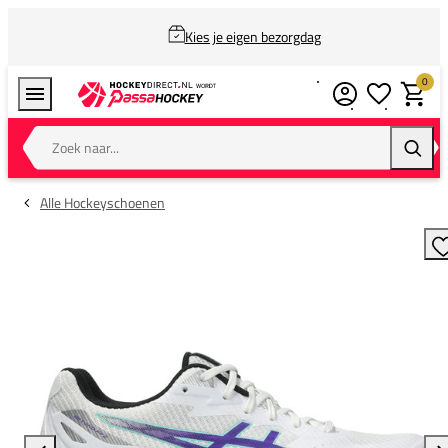
Kies je eigen bezorgdag
0
Verlanglijstj
Winkel
Zoek naar...
Zoeke
Alle Hockeyschoenen
T