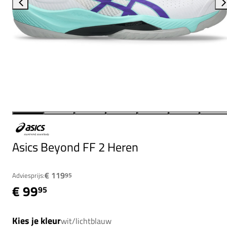
Asics Beyond FF 2 Heren
€ 119
Adviesprijs:
95
€ 99
95
Kies je kleur
wit/lichtblauw