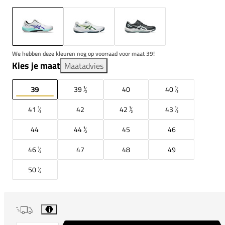
We hebben deze kleuren nog op voorraad voor maat 39!
Kies je maat
Maatadvies
39
39 ½
40
40 ½
41 ½
42
42 ½
43 ½
44
44 ½
45
46
46 ½
47
48
49
50 ½
i