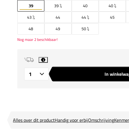
39
39 ½
40
40 ½
43 ½
44
44 ½
45
48
49
50 ½
Nog maar 2 beschikbaar!
i
In winkelw
Aantal
Alles over dit product
Handig voor erbij
Omschrijving
Kenmer