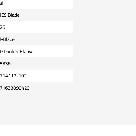
al
ICS Blade
26
l-Blade
t/Donker Blauw
8336
71A117-103
71633899423