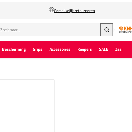
Gemakkelijk retourneren
Zoeken
Bescherming
Grips
Accessoires
Keepers
SALE
Zaal