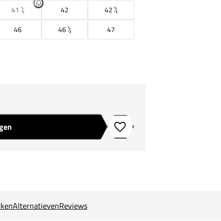
41 ½
42
42 ½
46
46 ½
47
agen
Toevoegen aan verlanglijstje
ken
Alternatieven
Reviews