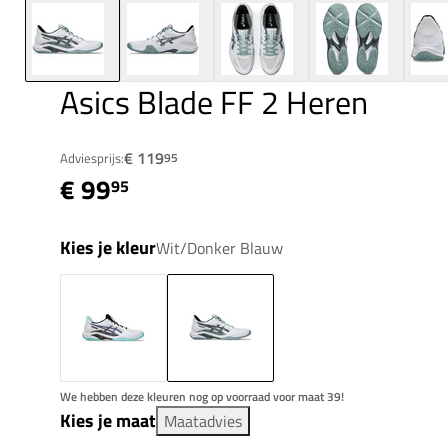
Asics Blade FF 2 Heren
€ 119
Adviesprijs:
95
€ 99
95
Kies je kleur
Wit/Donker Blauw
We hebben deze kleuren nog op voorraad voor maat 39!
Kies je maat
Maatadvies