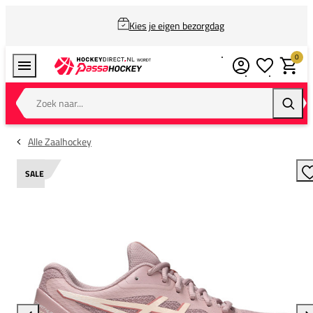
Kies je eigen bezorgdag
0
Verlanglijstj
Winkel
Zoek naar...
Zoeke
Alle Zaalhockey
SALE
T