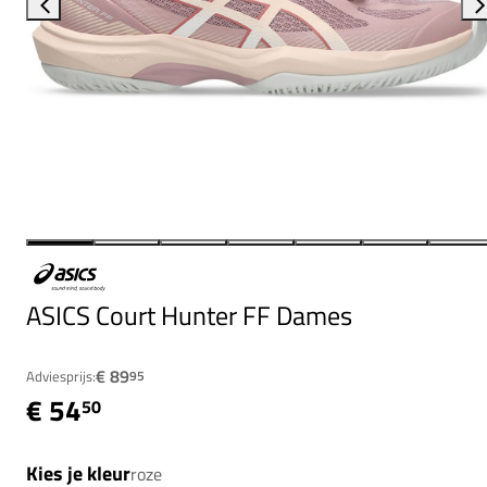
ASICS Court Hunter FF Dames
€ 89
Adviesprijs:
95
€ 54
50
Kies je kleur
roze