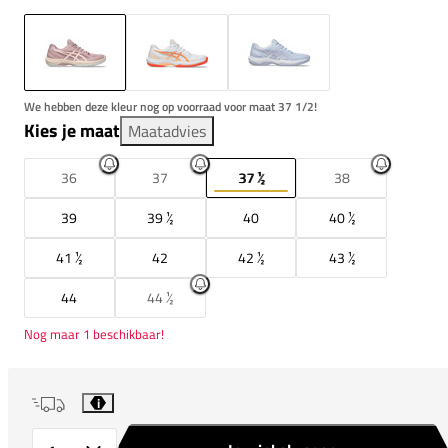
We hebben deze kleur nog op voorraad voor maat 37 1/2!
Kies je maat
Maatadvies
36
37
37 ½
38
39
39 ½
40
40 ½
41 ½
42
42 ½
43 ½
44
44 ½
Nog maar 1 beschikbaar!
i