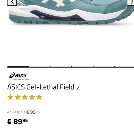
ASICS Gel-Lethal Field 2
€ 99
Adviesprijs:
95
€ 89
95