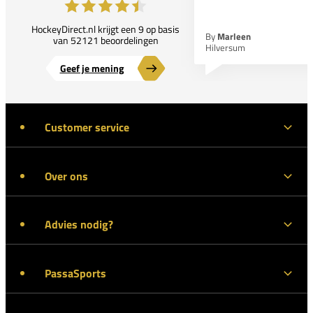
HockeyDirect.nl krijgt een 9 op basis
By
Marleen
van 52121 beoordelingen
Hilversum
Geef je mening
Customer service
Over ons
Advies nodig?
PassaSports