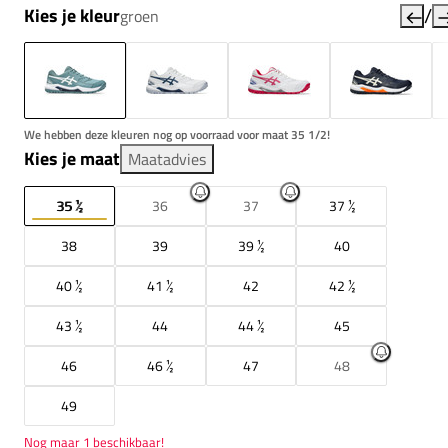
/
Kies je kleur
groen
We hebben deze kleuren nog op voorraad voor maat 35 1/2!
Kies je maat
Maatadvies
35 ½
36
37
37 ½
38
39
39 ½
40
40 ½
41 ½
42
42 ½
43 ½
44
44 ½
45
46
46 ½
47
48
49
Nog maar 1 beschikbaar!