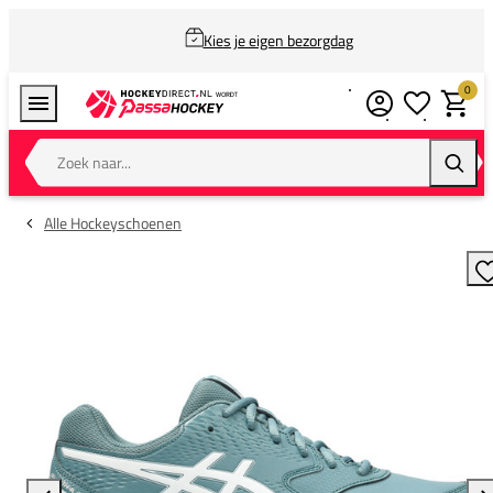
Kies je eigen bezorgdag
0
Verlanglijstj
Winkel
Zoek naar...
Zoeke
Alle Hockeyschoenen
T